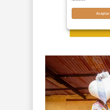
crisis profund
encíclica Carita
Aceptar
Francisco afirma
de trabajo hac
no hay dignida