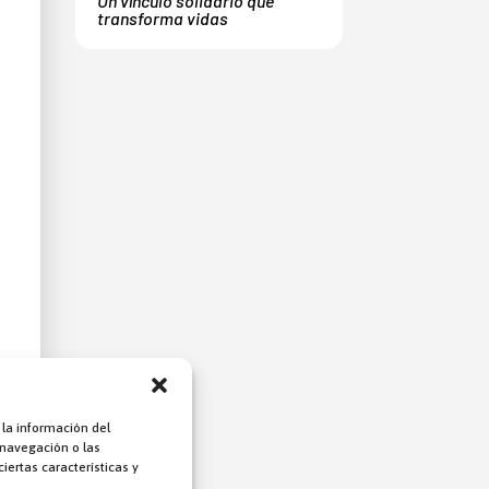
Un vínculo solidario que
transforma vidas
 la información del
 navegación o las
iertas características y