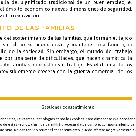
allá del significado tradicional de un buen empleo, el
 al ámbito económico nuevas dimensiones de seguridad,
 autorrealización.
TO DE LAS FAMILIAS
te del sostenimiento de las familias, que forman el tejido
. Sin él no se puede crear y mantener una familia, ni
ollo de la sociedad. Sin embargo, el mundo del trabajo
e por una serie de dificultades, que hacen dramática la
s de familias, que están sin trabajo. Es el drama de los
revisiblemente crecerá con la guerra comercial de los
Gestionar consentimiento
lacerante afecta más a aquellos países en los
 desempleo estructural es muy alta. Tomar
periencias, utilizamos tecnologías como las cookies para almacenar y/o acceder a
esta realidad sangrante nos ayuda a
nto de estas tecnologías nos permitirá procesar datos como el comportamiento de
 participar en todo tipo de iniciativas –
te sitio. No consentir o retirar el consentimiento, puede afectar negativamente a c
ubernamentales – que tratan de solventar esta