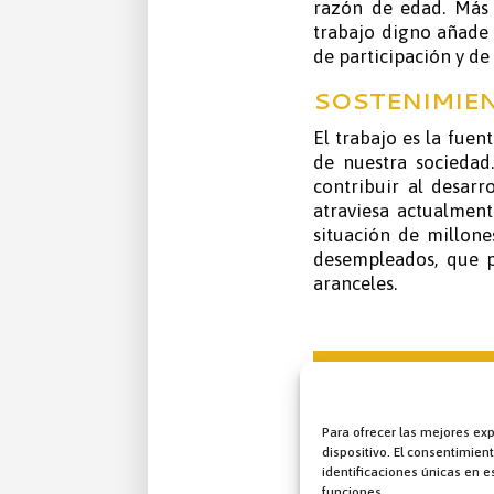
razón de edad. Más 
trabajo digno añade
de participación y de
SOSTENIMIEN
El trabajo es la fuen
de nuestra sociedad
contribuir al desarr
atraviesa actualment
situación de millone
desempleados, que p
aranceles.
Esta situación 
que la tasa de
Para ofrecer las mejores ex
conciencia de 
dispositivo. El consentimie
reflexionar y a
identificaciones únicas en es
eclesiales o g
funciones.