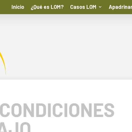
Inicio
¿Qué es LOM?
Casos LOM
Apadrina
 CONDICIONES
AJO