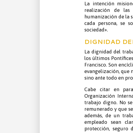
La intención misio
realización de las
humanización de la so
cada persona, se s
sociedad».
DIGNIDAD DE
La dignidad del trab
los últimos Pontífices
Francisco. Son encícl
evangelización, que n
sino ante todo en pr
Cabe citar en paral
Organización Intern
trabajo digno. No se
remunerado y que se 
además, de un trab
empleado sean clar
protección, seguro 