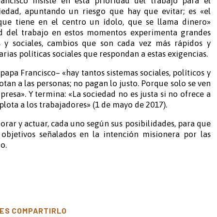
ncisco insiste en esta prioridad del trabajo para el
ciedad, apuntando un riesgo que hay que evitar; es «el
ue tiene en el centro un ídolo, que se llama dinero»
idad del trabajo en estos momentos experimenta grandes
 y sociales, cambios que son cada vez más rápidos y
rias políticas sociales que respondan a estas exigencias.
papa Francisco– «hay tantos sistemas sociales, políticos y
an a las personas; no pagan lo justo. Porque solo se ven
presa». Y termina: «La sociedad no es justa si no ofrece a
plota a los trabajadores» (1 de mayo de 2017).
rar y actuar, cada uno según sus posibilidades, para que
 objetivos señalados en la intención misionera por las
o.
ES COMPARTIRLO