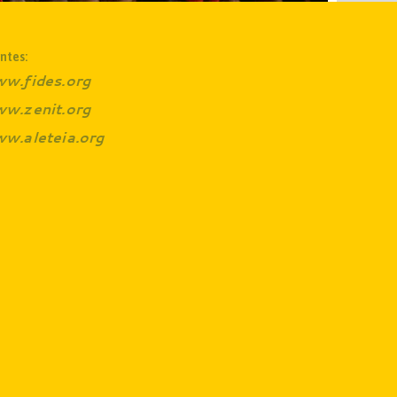
ntes:
w.fides.org
w.zenit.org
w.aleteia.org