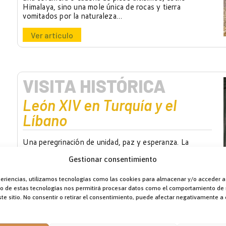
Himalaya, sino una mole única de rocas y tierra
vomitados por la naturaleza…
Ver artículo
VISITA HISTÓRICA
León XIV en Turquía y el
Líbano
Una peregrinación de unidad, paz y esperanza. La
Iglesia ha vivido días de gracia. Del 27 de noviembre al
Gestionar consentimiento
2 de diciembre de 2025, el papa León XIV realizó su
primer viaje apostólico, visitando sucesivamente Turquía
y el Líbano.
periencias, utilizamos tecnologías como las cookies para almacenar y/o acceder a
nto de estas tecnologías nos permitirá procesar datos como el comportamiento de
Ver artículo
te sitio. No consentir o retirar el consentimiento, puede afectar negativamente a c