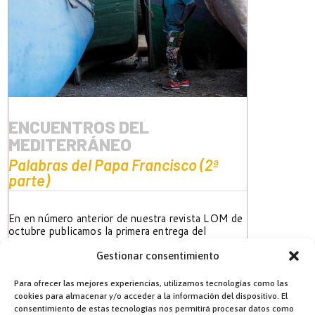
ENCUENTROS DEL
MEDITERRÁNEO
Palabras del Papa Francisco (2ª
parte)
En en número anterior de nuestra revista LOM de
octubre publicamos la primera entrega del
discurso del Papa Francisco en Marsella.
Publicamos ahora la segunda parte en la que el
Gestionar consentimiento
Papa termina de desarrollar el segundo de los
símbolos de Marsella, «el puerto» acaba con el
Para ofrecer las mejores experiencias, utilizamos tecnologías como las
tercero, «el faro».
cookies para almacenar y/o acceder a la información del dispositivo. El
consentimiento de estas tecnologías nos permitirá procesar datos como