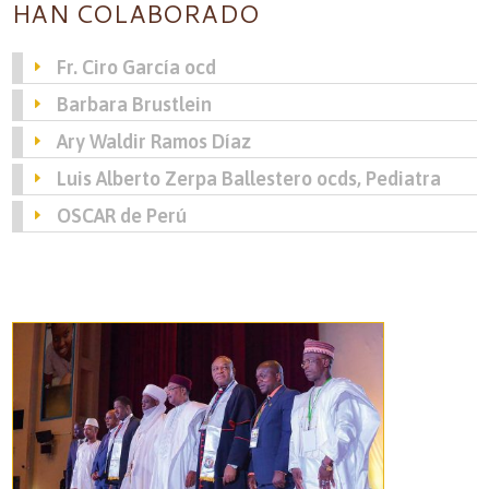
HAN COLABORADO
Fr. Ciro García ocd
Barbara Brustlein
Ary Waldir Ramos Díaz
Luis Alberto Zerpa Ballestero ocds, Pediatra
OSCAR de Perú