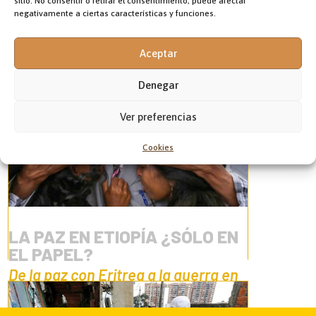
sitio. No consentir o retirar el consentimiento, puede afectar
negativamente a ciertas características y funciones.
Aceptar
Denegar
Ver preferencias
Cookies
LA PAZ EN ETIOPÍA ¿SÓLO EN
EL PAPEL?
De la paz con Eritrea a la guerra en
su propia región de Tigray