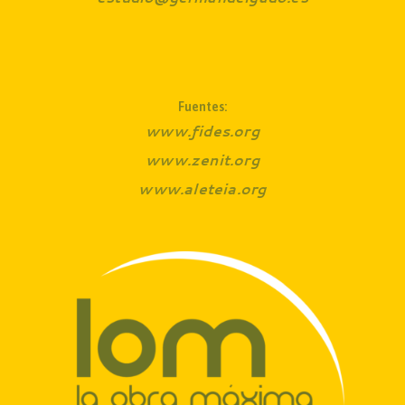
tenían una eucaristía al año.
Ver artículo
Ver artículo
Ver artículo
Ver artículo
Ver artículo
Ver artículo
Fuentes:
www.fides.org
www.zenit.org
www.aleteia.org