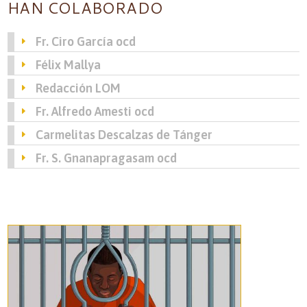
HAN COLABORADO
Fr. Ciro García ocd
Félix Mallya
Redacción LOM
Fr. Alfredo Amesti ocd
Carmelitas Descalzas de Tánger
Fr. S. Gnanapragasam ocd