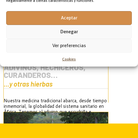
negativamente a ciertas características y funciones.
Aceptar
Denegar
Ver preferencias
Cookies
ADIVINOS, HECHICEROS,
CURANDEROS…
…y otras hierbas
Nuestra medicina tradicional abarca, desde tiempo
inmemorial, la globalidad del sistema sanitario en
África. Tenemos al adivino que escudriña e
identifica las razones de cada enfermedad. Al
hechicero, dotado de magia y poderes
espirituales, que busca a los culpables y sana
todo lo curable…