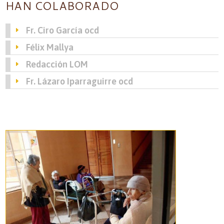
HAN COLABORADO
Fr. Ciro García ocd
Félix Mallya
Redacción LOM
Fr. Lázaro Iparraguirre ocd