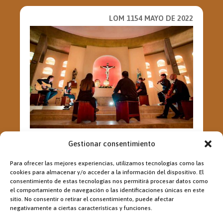
LOM 1154 MAYO DE 2022
POR LA FE DE LOS JÓVENES
Gestionar consentimiento
Recemos para que los jóvenes, llamados
a una vida plena, descubran en María el
Para ofrecer las mejores experiencias, utilizamos tecnologías como las
estilo de la escucha, la profundidad...
cookies para almacenar y/o acceder a la información del dispositivo. El
consentimiento de estas tecnologías nos permitirá procesar datos como
el comportamiento de navegación o las identificaciones únicas en este
sitio. No consentir o retirar el consentimiento, puede afectar
negativamente a ciertas características y funciones.
LOM 1183 ENERO DE 2025