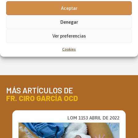
Aceptar
Denegar
18 AÑOS AL SERVICIO DE LA
COMUNIDAD
Ver preferencias
El lema que va guiando el trabajo y el servicio de
la ONG OSCAR DE PERÚ
Cookies
MÁS ARTÍCULOS DE
FR. CIRO GARCÍA OCD
LOM 1153 ABRIL DE 2022