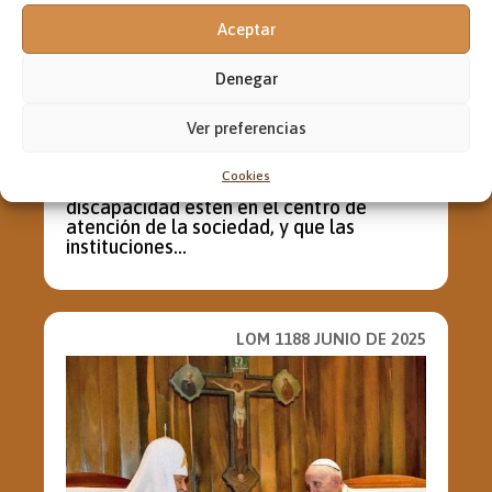
Aceptar
Denegar
Ver preferencias
LAS PERSONAS CON
DISCAPACIDAD
Cookies
Oremos para que las personas con
discapacidad estén en el centro de
atención de la sociedad, y que las
instituciones...
LOM 1188 JUNIO DE 2025