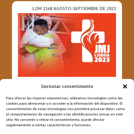
LOM 1168 AGOSTO-SEPTIEMBRE DE 2023
JORNADA MUNDIAL DE LA
Gestionar consentimiento
JUVENTUD 2023
La intención misionera del mes de agosto
Para ofrecer las mejores experiencias, utilizamos tecnologías como las
se hace eco de la XXXVII Jornada
cookies para almacenar y/o acceder a la información del dispositivo. El
Mundial de la Juventud (JMJ), que...
consentimiento de estas tecnologías nos permitirá procesar datos como
el comportamiento de navegación o las identificaciones únicas en este
sitio. No consentir o retirar el consentimiento, puede afectar
negativamente a ciertas características y funciones.
LOM 1186 ABRIL DE 2025