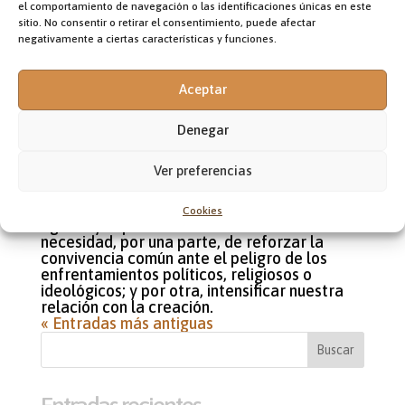
el comportamiento de navegación o las identificaciones únicas en este
sitio. No consentir o retirar el consentimiento, puede afectar
convivencia común
negativamente a ciertas características y funciones.
y nuestra relación
Aceptar
con la creación
Denegar
por
admin
|
0303 "/" 0909 "/" 25
|
Proyecto
Ver preferencias
misional
Las intenciones misioneras de los meses de
Cookies
agosto y septiembre nos hablan de la
necesidad, por una parte, de reforzar la
convivencia común ante el peligro de los
enfrentamientos políticos, religiosos o
ideológicos; y por otra, intensificar nuestra
relación con la creación.
« Entradas más antiguas