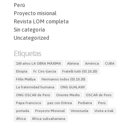
Perú
Proyecto misional
Revista LOM completa
Sin categoría
Uncategorized
Etiquetas
100 años LA OBRA MÁXIMA
Aleteia
América
CUBA
Etiopía
Fr. Ciro García
Fratelli tutti (03.10.20)
Félix Mallya
Hermanos todos (03.10.20)
La fraternidad humana
ONG GUALAWI
ONG OSCAR de Perú
Oriente Medio
OSCAR de Perú
Papa Francisco
paz con Eritrea
Pediatra
Perú
portada
Proyecto Misional
Venezuela
Visita a Irak
África
África subsahariana