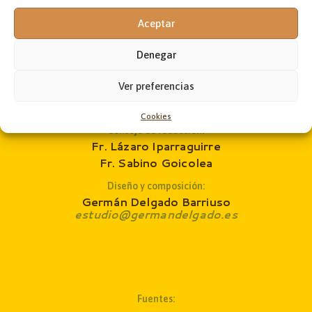
Administración:
Aceptar
Jon Andoni Ruiz de Zárate
administrador@laobramaxima.es
Denegar
Secretaría:
Ver preferencias
José Ángel Laka
revista@laobramaxima.es
Cookies
Consejo de redacción
:
Fr. Lázaro Iparraguirre
Fr. Sabino Goicolea
Diseño y composición:
Germán Delgado Barriuso
estudio@germandelgado.es
Fuentes: