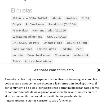
Etiquetas
100 años LA OBRA MÁXIMA
Aleteia
América
CUBA
Etiopía
Fr. Ciro García
Fratelli tutti (03.10.20)
Félix Mallya
Hermanos todos (03.10.20)
La fraternidad humana
ONG GUALAWI
ONG OSCAR de Perú
Oriente Medio
OSCAR de Perú
Papa Francisco
paz con Eritrea
Pediatra
Perú
portada
Proyecto Misional
Venezuela
Visita a Irak
África
África subsahariana
Gestionar consentimiento
Para ofrecer las mejores experiencias, utilizamos tecnologías como las
cookies para almacenar y/o acceder a la información del dispositivo. El
consentimiento de estas tecnologías nos permitirá procesar datos como
el comportamiento de navegación o las identificaciones únicas en este
Dirección:
sitio. No consentir o retirar el consentimiento, puede afectar
Fr. Jon Korta
negativamente a ciertas características y funciones.
director@laobramaxima.es