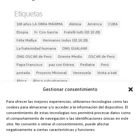
Etiquetas
100 años LA OBRA MÁXIMA
Aleteia
América
CUBA
Etiopía
Fr. Ciro García
Fratelli tutti (03.10.20)
Félix Mallya
Hermanos todos (03.10.20)
La fraternidad humana
ONG GUALAWI
ONG OSCAR de Perú
Oriente Medio
OSCAR de Perú
Papa Francisco
paz con Eritrea
Pediatra
Perú
portada
Proyecto Misional
Venezuela
Visita a Irak
África
África subsahariana
Gestionar consentimiento
Para ofrecer las mejores experiencias, utilizamos tecnologías como las
cookies para almacenar y/o acceder a la información del dispositivo. El
consentimiento de estas tecnologías nos permitirá procesar datos como
el comportamiento de navegación o las identificaciones únicas en este
sitio. No consentir o retirar el consentimiento, puede afectar
Dirección:
negativamente a ciertas características y funciones.
Fr. Jon Korta
director@laobramaxima.es