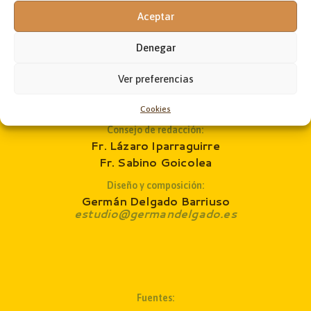
Aceptar
Administración:
Jon Andoni Ruiz de Zárate
Denegar
administrador@laobramaxima.es
Secretaría:
Ver preferencias
José Ángel Laka
revista@laobramaxima.es
Cookies
Consejo de redacción
:
Fr. Lázaro Iparraguirre
Fr. Sabino Goicolea
Diseño y composición:
Germán Delgado Barriuso
estudio@germandelgado.es
Fuentes: