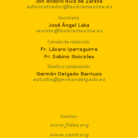
Jon Andoni Ruiz de Zárate
administrador@laobramaxima.es
Secretaría:
José Ángel Laka
revista@laobramaxima.es
Consejo de redacción
:
Fr. Lázaro Iparraguirre
Fr. Sabino Goicolea
Diseño y composición:
Germán Delgado Barriuso
estudio@germandelgado.es
Fuentes:
www.fides.org
www.zenit.org