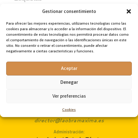
100 años LA OBRA MÁXIMA
Aleteia
América
CUBA
Gestionar consentimiento
Etiopía
Fr. Ciro García
Fratelli tutti (03.10.20)
Para ofrecer las mejores experiencias, utilizamos tecnologías como las
Félix Mallya
Hermanos todos (03.10.20)
cookies para almacenar y/o acceder a la información del dispositivo. El
La fraternidad humana
ONG GUALAWI
consentimiento de estas tecnologías nos permitirá procesar datos como
el comportamiento de navegación o las identificaciones únicas en este
ONG OSCAR de Perú
Oriente Medio
OSCAR de Perú
sitio. No consentir o retirar el consentimiento, puede afectar
Papa Francisco
paz con Eritrea
Pediatra
Perú
negativamente a ciertas características y funciones.
portada
Proyecto Misional
Venezuela
Visita a Irak
África
África subsahariana
Aceptar
Denegar
Ver preferencias
Dirección:
Cookies
Fr. Jon Korta
director@laobramaxima.es
Administración: