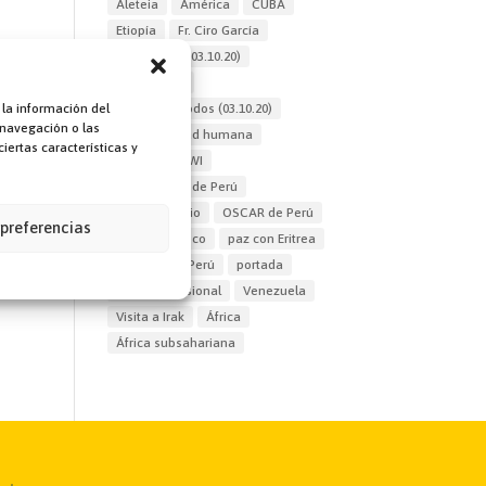
Aleteia
América
CUBA
Etiopía
Fr. Ciro García
Fratelli tutti (03.10.20)
Félix Mallya
 la información del
Hermanos todos (03.10.20)
 navegación o las
La fraternidad humana
iertas características y
ONG GUALAWI
ONG OSCAR de Perú
Oriente Medio
OSCAR de Perú
 preferencias
Papa Francisco
paz con Eritrea
Pediatra
Perú
portada
Proyecto Misional
Venezuela
Visita a Irak
África
África subsahariana