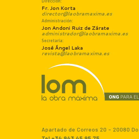
Dirección:
Fr. Jon Korta
director@laobramaxima.es
Administración:
Jon Andoni Ruiz de Zárate
administrador@laobramaxima.es
Secretaría:
José Ángel Laka
revista@laobramaxima.es
Apartado de Correos 20 – 20080 Do
Tel +34 943 45 95 75