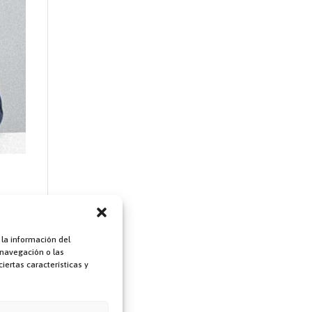
 en
tas
cen
 la información del
cer,
 navegación o las
iertas características y