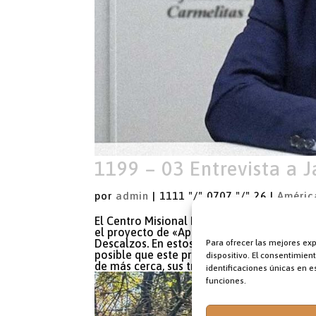
1199 – 03 Entrevista a J
por
admin
|
1111 "/" 0707 "/" 26
|
Améric
El Centro Misional La Obra Máxima (LOM) 
el proyecto de «Apadrinamientos Familiares
Descalzos. En estos momentos, cuenta con
Para ofrecer las mejores ex
posible que este proyecto siga adelante. No
dispositivo. El consentimie
de más cerca, sus trabajos de mano de Javi
identificaciones únicas en es
funciones.