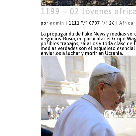
1199 – 02 Jóvenes afric
por
admin
|
1111 "/" 0707 "/" 26
|
África
La propaganda de Fake News y medias verda
negocios. Rusia, en particular el Grupo Wa
posibles trabajos, salarios y toda clase de f
medias verdades son el esqueleto esencial
enviarlos a luchar y morir en Ucrania.