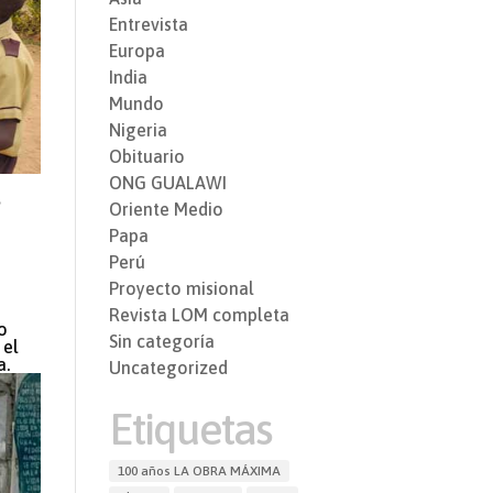
Entrevista
Europa
India
Mundo
Nigeria
Obituario
ONG GUALAWI
l
Oriente Medio
Papa
Perú
Proyecto misional
Revista LOM completa
o
Sin categoría
 el
a.
Uncategorized
Etiquetas
100 años LA OBRA MÁXIMA