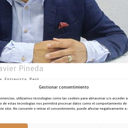
avier Pineda
a
,
Entrevista
,
Perú
Gestionar consentimiento
lleva años colaborando con la ONG carmelitana Oscar de Perú
». Este proyecto nació en el seno de la Orden de los Carmeli
 un número importante de trabajadores y voluntarios que ha
periencias, utilizamos tecnologías como las cookies para almacenar y/o acceder a
s acercamos a la sede principal de esta institución para cono
nto de estas tecnologías nos permitirá procesar datos como el comportamiento de
er Pineda.
te sitio. No consentir o retirar el consentimiento, puede afectar negativamente a c