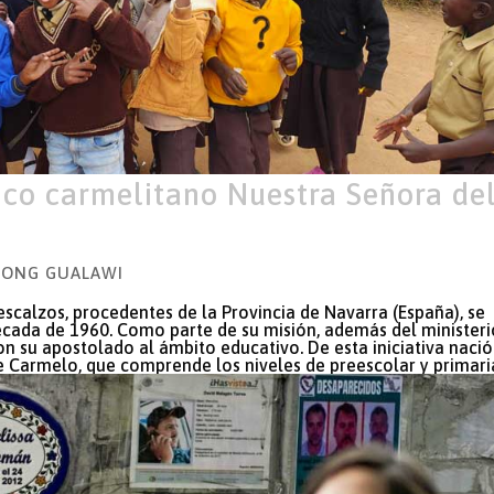
ico carmelitano Nuestra Señora de
,
ONG GUALAWI
escalzos, procedentes de la Provincia de Navarra (España), se
écada de 1960. Como parte de su misión, además del ministeri
ron su apostolado al ámbito educativo. De esta iniciativa nació
 Carmelo, que comprende los niveles de preescolar y primari