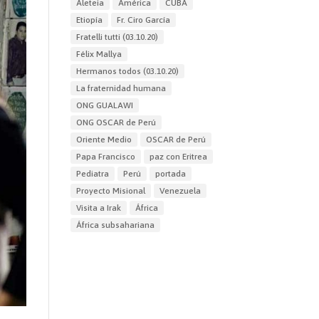
Aleteia
América
CUBA
Etiopía
Fr. Ciro García
Fratelli tutti (03.10.20)
Félix Mallya
Hermanos todos (03.10.20)
La fraternidad humana
ONG GUALAWI
ONG OSCAR de Perú
Oriente Medio
OSCAR de Perú
Papa Francisco
paz con Eritrea
Pediatra
Perú
portada
Proyecto Misional
Venezuela
Visita a Irak
África
África subsahariana