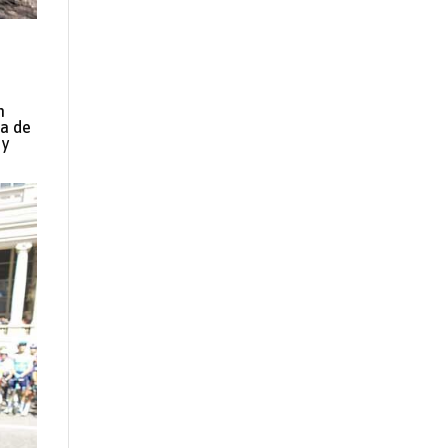
n
ma de
 y