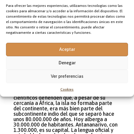
1196 – 02
Para ofrecer las mejores experiencias, utilizamos tecnologías como las
cookies para almacenar y/o acceder a la información del dispositivo. El
Madagascar 2026 –
consentimiento de estas tecnologías nos permitirá procesar datos como
el comportamiento de navegación o las identificaciones únicas en este
Los jóvenes
sitio. No consentir o retirar el consentimiento, puede afectar
negativamente a ciertas características y funciones.
hicieron caer su
Aceptar
gobierno
Denegar
por
admin
|
1010 "/" 0707 "/" 26
|
África
Ver preferencias
Madagascar es una isla de 587.000 km2 de
extensión, situada en el Océano Índico, a 416
Cookies
kilómetros de la costa africana. Los
científicos defienden que, a pesar de su
cercanía a África, la isla no formaba parte
del continente, era más bien parte del
subcontinente indio del que se separó hace
unos 80.000.000 de años. Hoy alberga a
30.000.000 de habitantes. Antananarivo, con
1.300.000, es su capital. La lengua oficial y