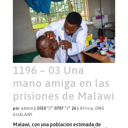
1196 – 03 Una
mano amiga en las
prisiones de Malawi
por
admin
|
1010 "/" 0707 "/" 26
|
África
,
ONG
GUALAWI
Malawi, con una población estimada de