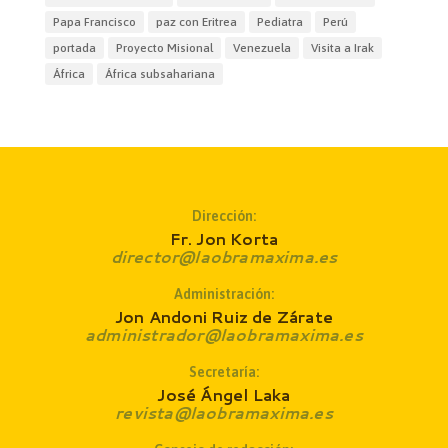
Papa Francisco
paz con Eritrea
Pediatra
Perú
portada
Proyecto Misional
Venezuela
Visita a Irak
África
África subsahariana
Dirección:
Fr. Jon Korta
director@laobramaxima.es
Administración:
Jon Andoni Ruiz de Zárate
administrador@laobramaxima.es
Secretaría:
José Ángel Laka
revista@laobramaxima.es