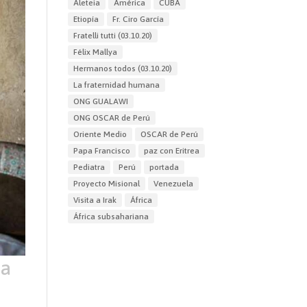
Aleteia
América
CUBA
Etiopía
Fr. Ciro García
Fratelli tutti (03.10.20)
Félix Mallya
Hermanos todos (03.10.20)
La fraternidad humana
ONG GUALAWI
ONG OSCAR de Perú
Oriente Medio
OSCAR de Perú
Papa Francisco
paz con Eritrea
Pediatra
Perú
portada
Proyecto Misional
Venezuela
Visita a Irak
África
África subsahariana
sa