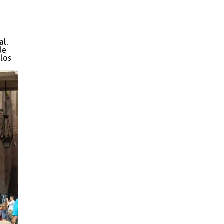
al.
de
 los