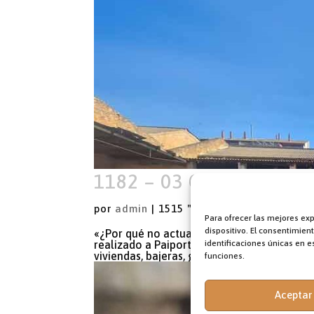
1182 – 03 Oración cerca
por
admin
|
1515 "/" 0202 "/" 25
|
Europa
Para ofrecer las mejores ex
dispositivo. El consentimie
«¿Por qué no actuaron más rápido?». Es el 
identificaciones únicas en es
realizado a Paiporta (Valencia), un pueblo
viviendas, bajeras, garajes y negocios de m
funciones.
Aceptar