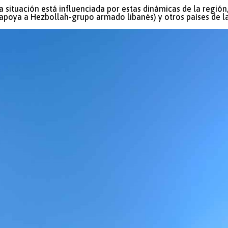
 situación está influenciada por estas dinámicas de la región
e apoya a Hezbollah-grupo armado libanés) y otros países de l