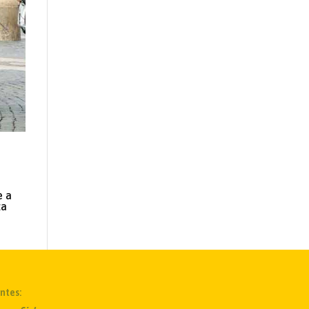
e a
za
ntes: