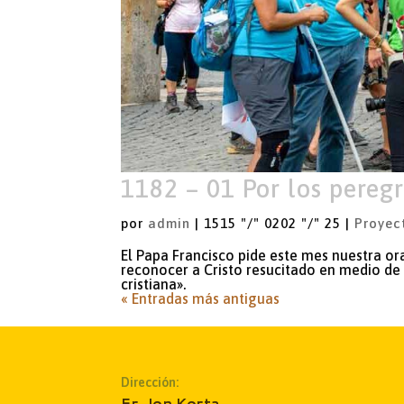
1182 – 01 Por los pereg
por
admin
|
1515 "/" 0202 "/" 25
|
Proyec
El Papa Francisco pide este mes nuestra ora
reconocer a Cristo resucitado en medio de 
cristiana».
« Entradas más antiguas
Dirección:
Fr. Jon Korta