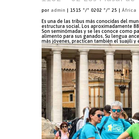
por
admin
|
1515 "/" 0202 "/" 25
|
África
Es una de las tribus más conocidas del mun
estructura social. Los aproximadamente 88
Son seminómadas y se les conoce como pas
alimento para sus ganados. Su lengua ance
más jóvenes, practican también el suajili y e