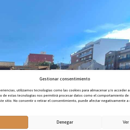
nía y apoyo
Gestionar consentimiento
periencias, utilizamos tecnologías como las cookies para almacenar y/o acceder a
nto de estas tecnologías nos permitirá procesar datos como el comportamiento de
grito de dolor que más he escuchado en esta visita que he
te sitio. No consentir o retirar el consentimiento, puede afectar negativamente a c
 de más de 20.000 habitantes que vio cómo las riadas arrasaba
uchos de sus habitantes.
Denegar
Ver