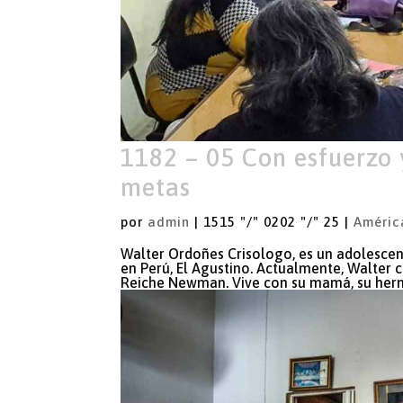
1182 – 05 Con esfuerzo 
metas
por
admin
|
1515 "/" 0202 "/" 25
|
Améric
Walter Ordoñes Crisologo, es un adolescent
en Perú, El Agustino. Actualmente, Walter c
Reiche Newman. Vive con su mamá, su herma