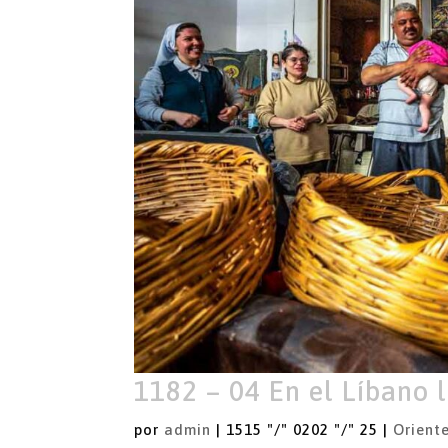
1182 – 04 En el Líbano 
por
admin
|
1515 "/" 0202 "/" 25
|
Orient