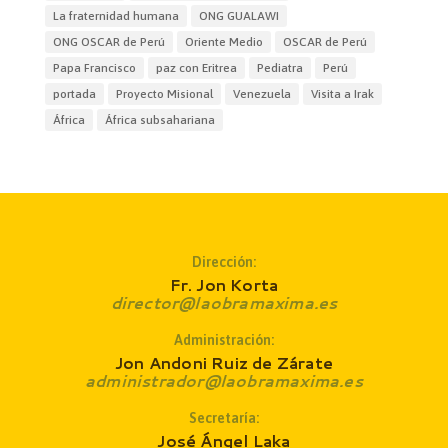
La fraternidad humana
ONG GUALAWI
ONG OSCAR de Perú
Oriente Medio
OSCAR de Perú
Papa Francisco
paz con Eritrea
Pediatra
Perú
portada
Proyecto Misional
Venezuela
Visita a Irak
África
África subsahariana
Dirección:
Fr. Jon Korta
director@laobramaxima.es
Administración:
Jon Andoni Ruiz de Zárate
administrador@laobramaxima.es
Secretaría:
José Ángel Laka