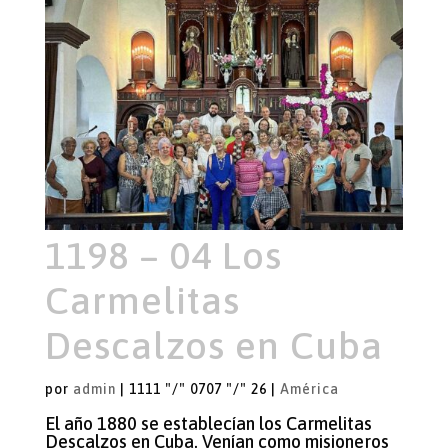
1198 – 04 Los
Carmelitas
Descalzos en Cuba
por
admin
|
1111 "/" 0707 "/" 26
|
América
El año 1880 se establecían los Carmelitas
Descalzos en Cuba. Venían como misioneros