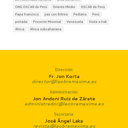
ONG OSCAR de Perú
Oriente Medio
OSCAR de Perú
Papa Francisco
paz con Eritrea
Pediatra
Perú
portada
Proyecto Misional
Venezuela
Visita a Irak
África
África subsahariana
Dirección:
Fr. Jon Korta
director@laobramaxima.es
Administración:
Jon Andoni Ruiz de Zárate
administrador@laobramaxima.es
Secretaría:
José Ángel Laka
revista@laobramaxima.es