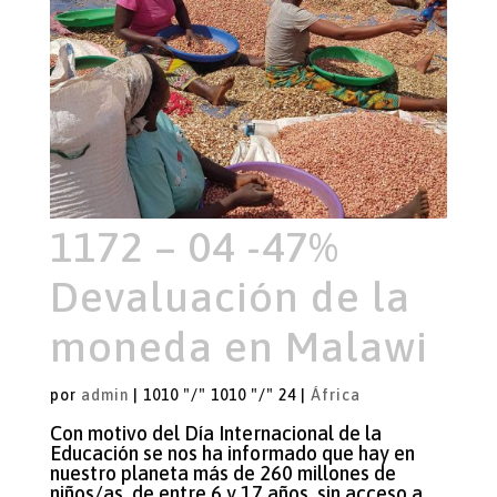
1172 – 04 -47%
Devaluación de la
moneda en Malawi
por
admin
|
1010 "/" 1010 "/" 24
|
África
Con motivo del Día Internacional de la
Educación se nos ha informado que hay en
nuestro planeta más de 260 millones de
niños/as, de entre 6 y 17 años, sin acceso a