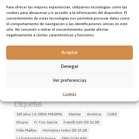
Mundo
Para ofrecer las mejores experiencias, utilizamos tecnologías como las
Nigeria
cookies para almacenar y/o acceder a la información del dispositivo. El
consentimiento de estas tecnologías nos permitirá procesar datos como
Obituario
el comportamiento de navegación o las identificaciones únicas en este
ONG GUALAWI
sitio. No consentir o retirar el consentimiento, puede afectar
negativamente a ciertas características y funciones.
Oriente Medio
Papa
Aceptar
Perú
Proyecto misional
Denegar
Revista LOM completa
Sin categoría
Ver preferencias
Uncategorized
Cookies
Etiquetas
100 años LA OBRA MÁXIMA
Aleteia
América
CUBA
Etiopía
Fr. Ciro García
Fratelli tutti (03.10.20)
Félix Mallya
Hermanos todos (03.10.20)
La fraternidad humana
ONG GUALAWI