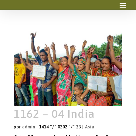
1162 – 04 India
por
admin
|
1414 "/" 0202 "/" 23
|
Asia