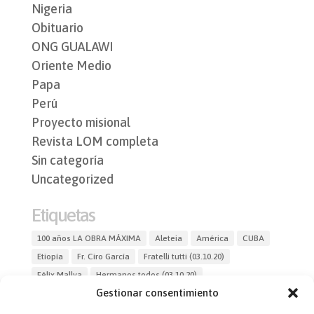
Nigeria
Obituario
ONG GUALAWI
Oriente Medio
Papa
Perú
Proyecto misional
Revista LOM completa
Sin categoría
Uncategorized
Etiquetas
100 años LA OBRA MÁXIMA
Aleteia
América
CUBA
Etiopía
Fr. Ciro García
Fratelli tutti (03.10.20)
Félix Mallya
Hermanos todos (03.10.20)
Gestionar consentimiento
La fraternidad humana
ONG GUALAWI
ONG OSCAR de Perú
Oriente Medio
OSCAR de Perú