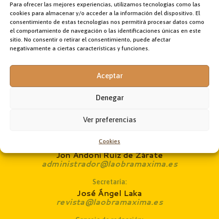
Para ofrecer las mejores experiencias, utilizamos tecnologías como las
Papa Francisco
paz con Eritrea
Pediatra
Perú
cookies para almacenar y/o acceder a la información del dispositivo. El
consentimiento de estas tecnologías nos permitirá procesar datos como
portada
Proyecto Misional
Venezuela
Visita a Irak
el comportamiento de navegación o las identificaciones únicas en este
África
África subsahariana
sitio. No consentir o retirar el consentimiento, puede afectar
negativamente a ciertas características y funciones.
Aceptar
Denegar
Dirección:
Fr. Jon Korta
Ver preferencias
director@laobramaxima.es
Cookies
Administración:
Jon Andoni Ruiz de Zárate
administrador@laobramaxima.es
Secretaría:
José Ángel Laka
revista@laobramaxima.es