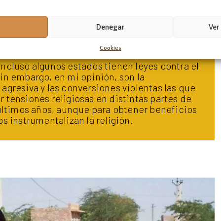
Denegar
Ver
as conversiones, se ha desarrollado una
re los hindúes de extrema derecha que
Cookies
ponerse con vehemencia a tales
Incluso algunos estados tienen leyes contra el
in embargo, en mi opinión, son la
agresiva y las conversiones violentas las que
 tensiones religiosas en distintas partes de
 últimos años, aunque para obtener beneficios
os instrumentalizan la religión.