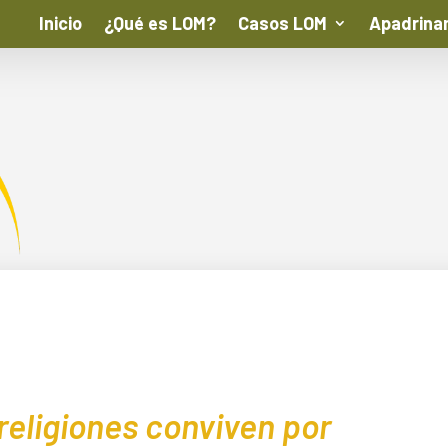
Inicio
¿Qué es LOM?
Casos LOM
Apadrina
religiones conviven por