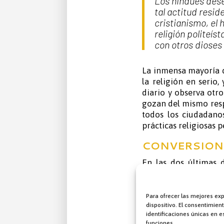
Los hindúes dese
tal actitud resid
cristianismo, el 
religión politeís
con otros dioses 
La inmensa mayoría de
la religión en serio,
diario y observa otro
gozan del mismo resp
todos los ciudadanos
prácticas religiosas p
CONVERSION
En las dos últimas 
cristianismo debi
independientes. Sin e
castas inferiores l
Para ofrecer las mejores ex
dispositivo. El consentimie
especialmente el cris
identificaciones únicas en es
funciones.