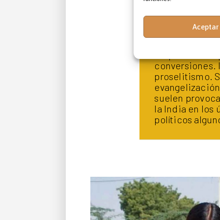
Aceptar
A la luz de est
conciencia ent
empezaron a o
conversiones. 
proselitismo. S
evangelización 
suelen provocar
la India en los
políticos algun