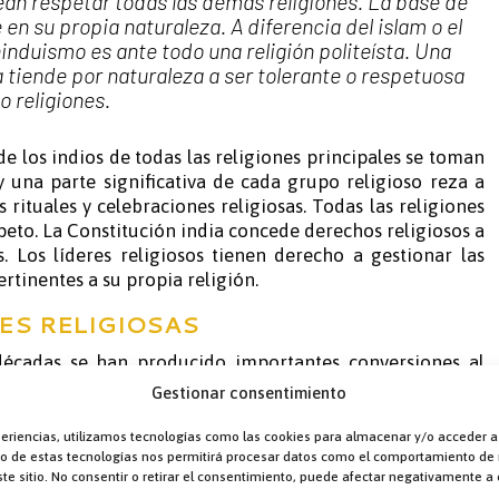
an respetar todas las demás religiones. La base de
e en su propia naturaleza. A diferencia del islam o el
hinduismo es ante todo una religión politeísta. Una
ta tiende por naturaleza a ser tolerante o respetuosa
o religiones.
 los indios de todas las religiones principales se toman
 y una parte significativa de cada grupo religioso reza a
s rituales y celebraciones religiosas. Todas las religiones
eto. La Constitución india concede derechos religiosos a
. Los líderes religiosos tienen derecho a gestionar las
ertinentes a su propia religión.
ES RELIGIOSAS
décadas se han producido importantes conversiones al
do a las innumerables iglesias pentecostales e
Gestionar consentimiento
mbargo, son sobre todo las personas pertenecientes a las
as que se alejan del hinduismo hacia otras religiones,
periencias, utilizamos tecnologías como las cookies para almacenar y/o acceder a
nto de estas tecnologías nos permitirá procesar datos como el comportamiento de
tianismo.
te sitio. No consentir o retirar el consentimiento, puede afectar negativamente a c