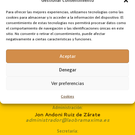
Gestionar consentimiento
Félix Mallya
Hermanos todos (03.10.20)
La fraternidad humana
ONG GUALAWI
Para ofrecer las mejores experiencias, utilizamos tecnologías como las
cookies para almacenar y/o acceder a la información del dispositivo. El
ONG OSCAR de Perú
Oriente Medio
OSCAR de Perú
consentimiento de estas tecnologías nos permitirá procesar datos como
Papa Francisco
paz con Eritrea
Pediatra
Perú
el comportamiento de navegación o las identificaciones únicas en este
portada
Proyecto Misional
Venezuela
Visita a Irak
sitio. No consentir o retirar el consentimiento, puede afectar
negativamente a ciertas características y funciones.
África
África subsahariana
Aceptar
Denegar
Ver preferencias
Dirección:
Fr. Jon Korta
director@laobramaxima.es
Cookies
Administración:
Jon Andoni Ruiz de Zárate
administrador@laobramaxima.es
Secretaría: