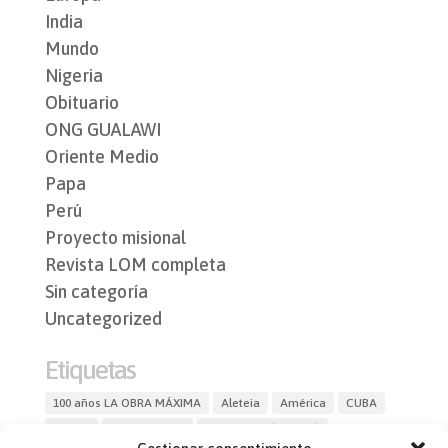
India
Mundo
Nigeria
Obituario
ONG GUALAWI
Oriente Medio
Papa
Perú
Proyecto misional
Revista LOM completa
Sin categoría
Uncategorized
Etiquetas
100 años LA OBRA MÁXIMA
Aleteia
América
CUBA
Etiopía
Fr. Ciro García
Fratelli tutti (03.10.20)