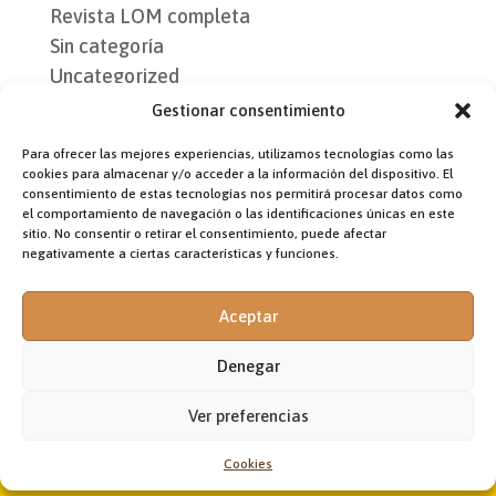
Revista LOM completa
Sin categoría
Uncategorized
Gestionar consentimiento
Etiquetas
Para ofrecer las mejores experiencias, utilizamos tecnologías como las
100 años LA OBRA MÁXIMA
Aleteia
América
CUBA
cookies para almacenar y/o acceder a la información del dispositivo. El
consentimiento de estas tecnologías nos permitirá procesar datos como
Etiopía
Fr. Ciro García
Fratelli tutti (03.10.20)
el comportamiento de navegación o las identificaciones únicas en este
Félix Mallya
Hermanos todos (03.10.20)
sitio. No consentir o retirar el consentimiento, puede afectar
negativamente a ciertas características y funciones.
La fraternidad humana
ONG GUALAWI
ONG OSCAR de Perú
Oriente Medio
OSCAR de Perú
Papa Francisco
paz con Eritrea
Pediatra
Perú
Aceptar
portada
Proyecto Misional
Venezuela
Visita a Irak
Denegar
África
África subsahariana
Ver preferencias
Cookies