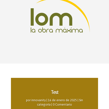
Test
por
innovanity
|
16 de enero de 2025
|
Sin
categoría
| 0 Comentario