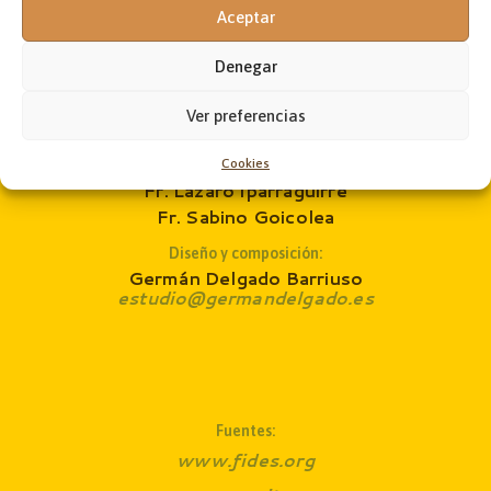
Jon Andoni Ruiz de Zárate
Aceptar
administrador@laobramaxima.es
Denegar
Secretaría:
José Ángel Laka
Ver preferencias
revista@laobramaxima.es
Cookies
Consejo de redacción
:
Fr. Lázaro Iparraguirre
Fr. Sabino Goicolea
Diseño y composición:
Germán Delgado Barriuso
estudio@germandelgado.es
Fuentes:
www.fides.org