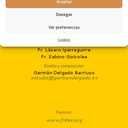
Aceptar
Jon Andoni Ruiz de Zárate
administrador@laobramaxima.es
Denegar
Secretaría:
José Ángel Laka
Ver preferencias
revista@laobramaxima.es
Cookies
Consejo de redacción
:
Fr. Lázaro Iparraguirre
Fr. Sabino Goicolea
Diseño y composición:
Germán Delgado Barriuso
estudio@germandelgado.es
Fuentes:
www.fides.org