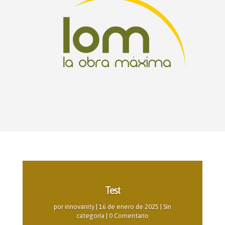
Test
por
innovanity
|
16 de enero de 2025
|
Sin
categoría
| 0 Comentario