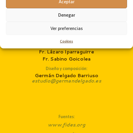
Aceptar
Jon Andoni Ruiz de Zárate
administrador@laobramaxima.es
Denegar
Secretaría:
José Ángel Laka
Ver preferencias
revista@laobramaxima.es
Cookies
Consejo de redacción
:
Fr. Lázaro Iparraguirre
Fr. Sabino Goicolea
Diseño y composición:
Germán Delgado Barriuso
estudio@germandelgado.es
Fuentes:
www.fides.org