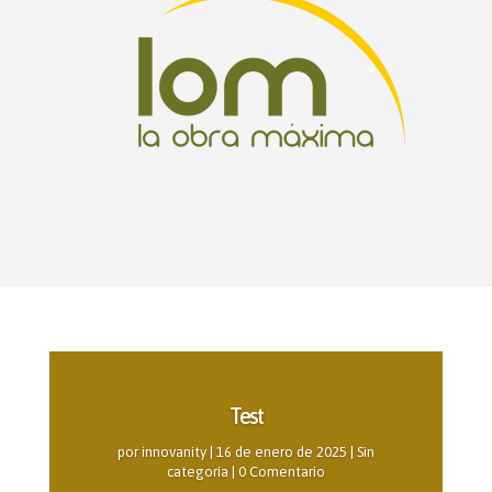
Test
por
innovanity
|
16 de enero de 2025
|
Sin
categoría
| 0 Comentario