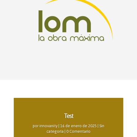
Test
por
innovanity
|
16 de enero de 2025
|
Sin
categoría
| 0 Comentario