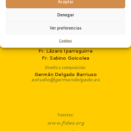
Aceptar
Jon Andoni Ruiz de Zárate
administrador@laobramaxima.es
Denegar
Secretaría:
José Ángel Laka
Ver preferencias
revista@laobramaxima.es
Cookies
Consejo de redacción
:
Fr. Lázaro Iparraguirre
Fr. Sabino Goicolea
Diseño y composición:
Germán Delgado Barriuso
estudio@germandelgado.es
Fuentes:
www.fides.org