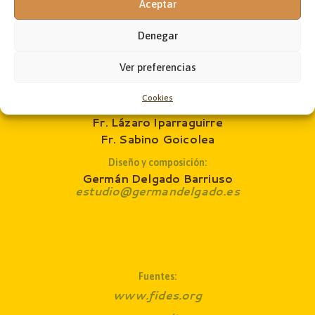
Aceptar
Jon Andoni Ruiz de Zárate
administrador@laobramaxima.es
Denegar
Secretaría:
José Ángel Laka
Ver preferencias
revista@laobramaxima.es
Cookies
Consejo de redacción
:
Fr. Lázaro Iparraguirre
Fr. Sabino Goicolea
Diseño y composición:
Germán Delgado Barriuso
estudio@germandelgado.es
Fuentes:
www.fides.org