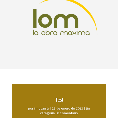
Test
por
innovanity
|
16 de enero de 2025
|
Sin
categoría
| 0 Comentario