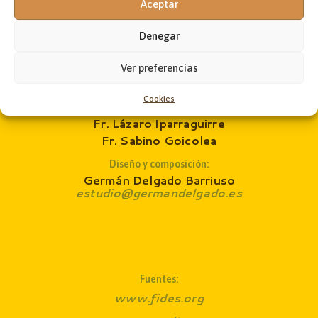
Aceptar
Jon Andoni Ruiz de Zárate
administrador@laobramaxima.es
Denegar
Secretaría:
José Ángel Laka
Ver preferencias
revista@laobramaxima.es
Cookies
Consejo de redacción
:
Fr. Lázaro Iparraguirre
Fr. Sabino Goicolea
Diseño y composición:
Germán Delgado Barriuso
estudio@germandelgado.es
Fuentes:
www.fides.org