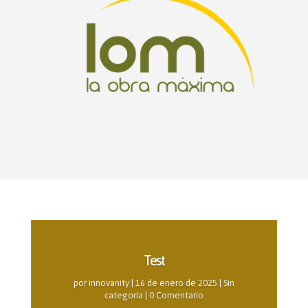
Test
por
innovanity
|
16 de enero de 2025
|
Sin
categoría
| 0 Comentario