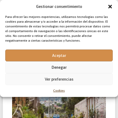
izquierdismo y los resultados son
Gestionar consentimiento
desalentadores. El mismo Papa Francisco lo
alertaba en una de sus alocuciones cuando visito
Para ofrecer las mejores experiencias, utilizamos tecnologías como las
Paraguay: «No sirve una mirada ideológica que
cookies para almacenar y/o acceder a la información del dispositivo. El
termina usando a los pobres al servicio de otros
consentimiento de estas tecnologías nos permitirá procesar datos como
intereses políticos y personales»; y remató: «Las
el comportamiento de navegación o las identificaciones únicas en este
ideologías terminan mal, no sirven… tienen una
sitio. No consentir o retirar el consentimiento, puede afectar
relación enfermiza con el pueblo».
negativamente a ciertas características y funciones.
Las cifras oficiales podrán echar campanas al
vuelo desde el púlpito mañanero, la realidad es
Aceptar
que, en México, la pobreza duele.
Denegar
Ver preferencias
Cookies