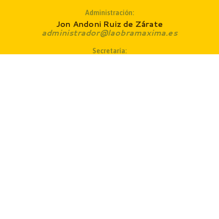
Administración:
Jon Andoni Ruiz de Zárate
administrador@laobramaxima.es
Secretaría:
José Ángel Laka
revista@laobramaxima.es
Consejo de redacción
:
Fr. Lázaro Iparraguirre
Fr. Sabino Goicolea
Diseño y composición:
Germán Delgado Barriuso
estudio@germandelgado.es
Fuentes: