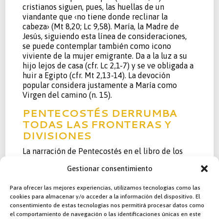
cristianos siguen, pues, las huellas de un
viandante que ‹no tiene donde reclinar la
cabeza› (Mt 8,20; Lc 9,58). María, la Madre de
Jesús, siguiendo esta línea de consideraciones,
se puede contemplar también como icono
viviente de la mujer emigrante. Da a la luz a su
hijo lejos de casa (cfr. Lc 2,1-7) y se ve obligada a
huir a Egipto (cfr. Mt 2,13-14). La devoción
popular considera justamente a María como
Virgen del camino (n. 15).
PENTECOSTÉS DERRUMBA
TODAS LAS FRONTERAS Y
DIVISIONES
La narración de Pentecostés en el libro de los
Hechos de los Apóstoles (capítulo 2) da cuenta
Gestionar consentimiento
de la universalidad de la Iglesia que, por el poder
del Espíritu Santo, no conoce de fronteras ni
Para ofrecer las mejores experiencias, utilizamos tecnologías como las
divisiones. Para ella todos somos sus hijos,
cookies para almacenar y/o acceder a la información del dispositivo. El
llamados a vivir en el mismo amor de Jesús
consentimiento de estas tecnologías nos permitirá procesar datos como
resucitado.
el comportamiento de navegación o las identificaciones únicas en este