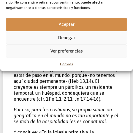
sitio. No consentir o retirar el consentimiento, puede afectar
Contemplando ahora a la Iglesia, vemos que nace
negativamente a ciertas características y funciones.
de Pentecostés, cumplimiento del misterio
pascual y evento eficaz, y también simbólico, del
encuentro entre pueblos. Pablo puede, así,
Aceptar
exclamar: ‹En este orden nuevo no hay distinción
entre judíos y gentiles, circuncisos e
Denegar
incircuncisos, bárbaros y escitas, esclavos y
libres› (Col 3,11). En efecto, Cristo ha hecho de
Ver preferencias
los dos pueblos ‹una sola cosa, derribando con su
cuerpo el muro que los separaba› (Ef 2,14).
Cookies
Por otra parte, seguir a Cristo significa ir tras Él y
estar de paso en el mundo, porque ‹no tenemos
aquí ciudad permanente› (Heb 13,14). El
creyente es siempre un pároikos, un residente
temporal, un huésped, dondequiera que se
encuentre (cfr. 1Pe 1,1; 2,11; Jn 17,14-16).
Por eso, para los cristianos, su propia situación
geográfica en el mundo no es tan importante y el
sentido de la hospitalidad les es connatural.
Y concluye: «En la Iglesia primitiva, la