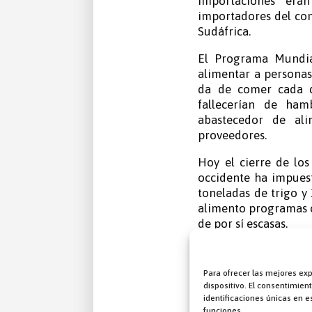
importaciones eran
importadores del con
Sudáfrica.
El Programa Mundia
alimentar a personas 
da de comer cada d
fallecerían de ham
abastecedor de al
proveedores.
Hoy el cierre de los
occidente ha impuest
toneladas de trigo y
alimento programas c
de por sí escasas.
Para ofrecer las mejores ex
dispositivo. El consentimie
Casi la mitad 
identificaciones únicas en es
importaciones 
funciones.