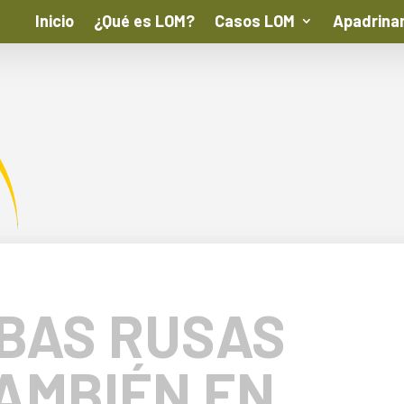
Inicio
¿Qué es LOM?
Casos LOM
Apadrina
BAS RUSAS
AMBIÉN EN