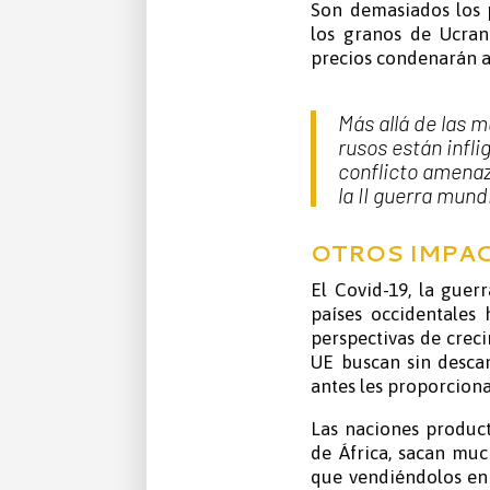
Son demasiados los 
los granos de Ucran
precios condenarán al
Más allá de las 
rusos están infli
conflicto amenaz
la II guerra mundi
OTROS IMPA
El Covid-19, la guer
países occidentales
perspectivas de crec
UE buscan sin descan
antes les proporciona
Las naciones product
de África, sacan mu
que vendiéndolos en