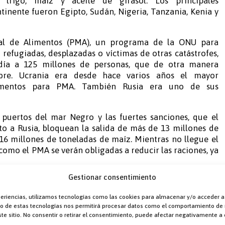
 trigo, maíz y aceite de girasol. Los principales
tinente fueron Egipto, Sudán, Nigeria, Tanzania, Kenia y
l de Alimentos (PMA), un programa de la ONU para
refugiadas, desplazadas o víctimas de otras catástrofes,
ía a 125 millones de personas, que de otra manera
bre. Ucrania era desde hace varios años el mayor
imentos para PMA. También Rusia era uno de sus
 puertos del mar Negro y las fuertes sanciones, que el
o a Rusia, bloquean la salida de más de 13 millones de
 16 millones de toneladas de maíz. Mientras no llegue el
omo el PMA se verán obligadas a reducir las raciones, ya
Gestionar consentimiento
periencias, utilizamos tecnologías como las cookies para almacenar y/o acceder a
nto de estas tecnologías nos permitirá procesar datos como el comportamiento de
de nuestro continente depende de las
te sitio. No consentir o retirar el consentimiento, puede afectar negativamente a c
de trigo y maíz procedentes de Rusia y