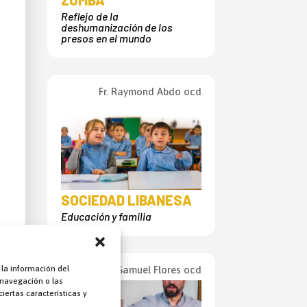
Reflejo de la
deshumanización de los
presos en el mundo
Fr. Raymond Abdo ocd
SOCIEDAD LIBANESA
Educación y familia
Fr. Samuel Flores ocd
 la información del
 navegación o las
iertas características y