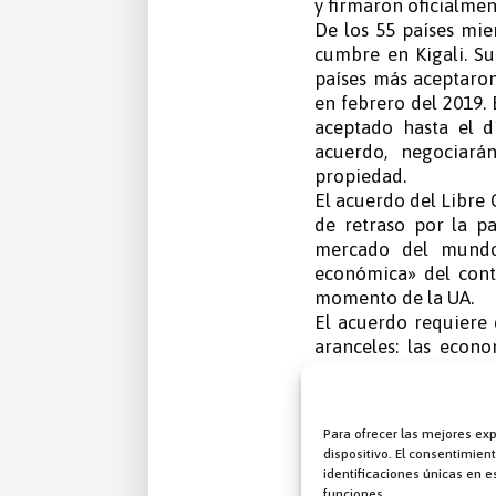
y firmaron oficialmen
De los 55 países mi
cumbre en Kigali. Su
países más aceptaron
en febrero del 2019. 
aceptado hasta el d
acuerdo, negociará
propiedad.
El acuerdo del Libre
de retraso por la p
mercado del mundo 
económica» del cont
momento de la UA.
El acuerdo requiere
aranceles: las econ
menos desarrolladas,
largo. La comisión e
libre comercio pued
Para ofrecer las mejores ex
mismo año 2022.
dispositivo. El consentimie
Nuevos grupos de téc
identificaciones únicas en es
que hagan posible y
funciones.