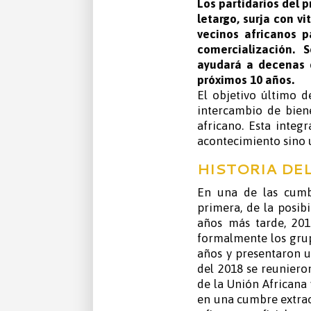
Los partidarios del 
letargo, surja con v
vecinos africanos p
comercialización. 
ayudará a decenas d
próximos 10 años.
El objetivo último d
intercambio de biene
africano. Esta integ
acontecimiento sino u
HISTORIA DE
En una de las cumb
primera, de la posib
años más tarde, 201
formalmente los grup
años y presentaron u
del 2018 se reunieron
de la Unión Africana
en una cumbre extraor