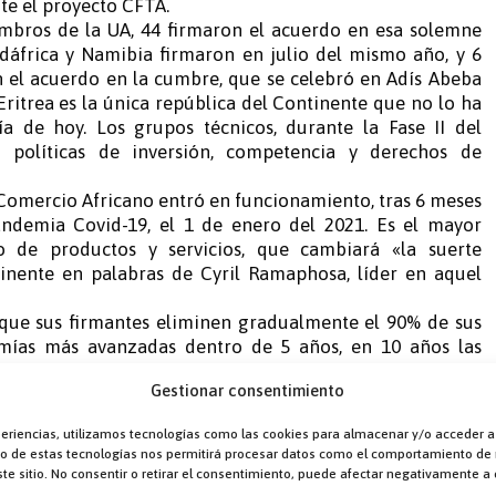
te el proyecto CFTA.
embros de la UA, 44 firmaron el acuerdo en esa solemne
dáfrica y Namibia firmaron en julio del mismo año, y 6
 el acuerdo en la cumbre, que se celebró en Adís Abeba
Eritrea es la única república del Continente que no lo ha
ía de hoy. Los grupos técnicos, durante la Fase II del
n políticas de inversión, competencia y derechos de
 Comercio Africano entró en funcionamiento, tras 6 meses
andemia Covid-19, el 1 de enero del 2021. Es el mayor
de productos y servicios, que cambiará «la suerte
inente en palabras de Cyril Ramaphosa, líder en aquel
 que sus firmantes eliminen gradualmente el 90% de sus
omías más avanzadas dentro de 5 años, en 10 años las
 y a unos pocos países se les permitirá un período más
Gestionar consentimiento
conómica para África de la ONU espera que el acuerdo del
a aumentar un 50% el comercio intra-africano en este
periencias, utilizamos tecnologías como las cookies para almacenar y/o acceder a
nto de estas tecnologías nos permitirá procesar datos como el comportamiento de
nicos comenzaron ya la creación de nuevas instituciones
te sitio. No consentir o retirar el consentimiento, puede afectar negativamente a c
 agilicen el funcionamiento del nuevo Mercado. Entre