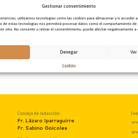
Gestionar consentimiento
periencias, utilizamos tecnologías como las cookies para almacenar y/o acceder a
nto de estas tecnologías nos permitirá procesar datos como el comportamiento de
te sitio. No consentir o retirar el consentimiento, puede afectar negativamente a c
test
A
Denegar
Ver
100,00
€
Cookies
Consejo de redacción:
Fue
Fr. Lázaro Iparraguirre
ww
Fr. Sabino Goicolea
ww