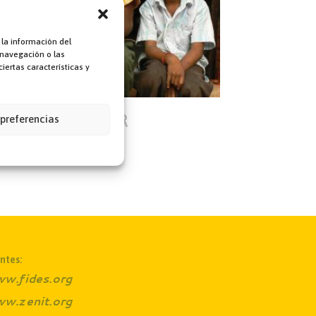
 la información del
 navegación o las
iertas características y
yúdanos a AYUDAR
 preferencias
ntes:
w.fides.org
w.zenit.org