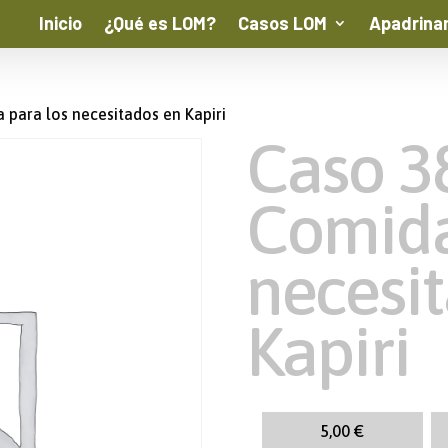
Inicio
¿Qué es LOM?
Casos LOM
Apadrina
 para los necesitados en Kapiri
Caso 3
Comida
necesi
Kapiri
5,00
€