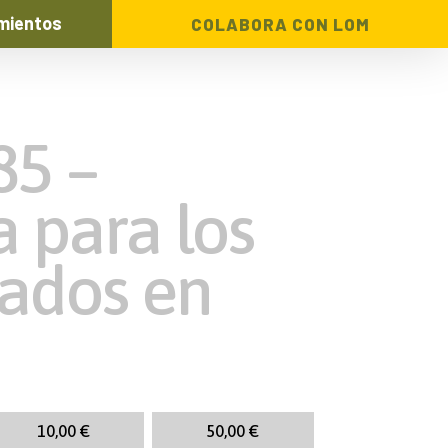
mientos
COLABORA CON LOM
85 –
 para los
tados en
10,00
€
50,00
€