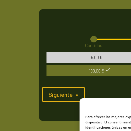
Cantidad
5,00
€
100,00
€
Siguiente
»
Para ofrecer las mejores ex
dispositivo. El consentimie
identificaciones únicas en es