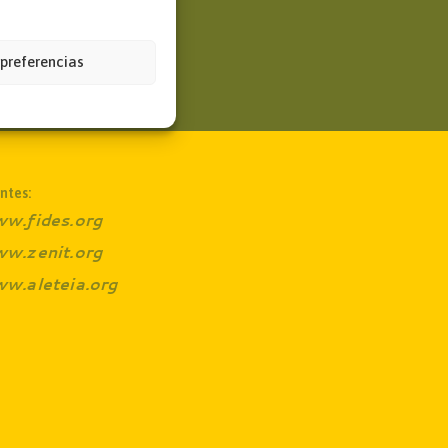
 preferencias
ntes:
w.fides.org
w.zenit.org
w.aleteia.org