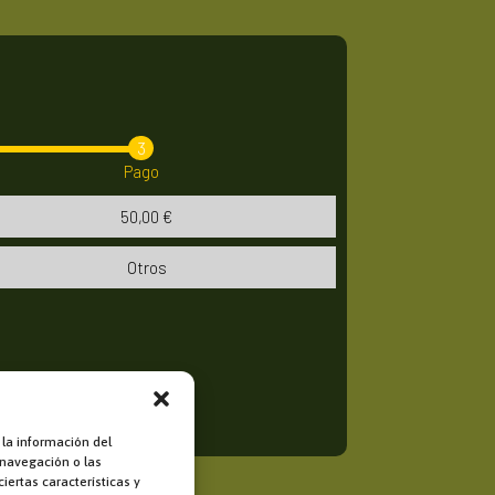
Pago
50,00
€
Otros
 la información del
 navegación o las
iertas características y