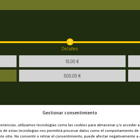
Detalles
10,00
€
500,00
€
Gestionar consentimiento
periencias, utilizamos tecnologías como las cookies para almacenar y/o acceder a
nto de estas tecnologías nos permitirá procesar datos como el comportamiento de
te sitio. No consentir o retirar el consentimiento, puede afectar negativamente a c