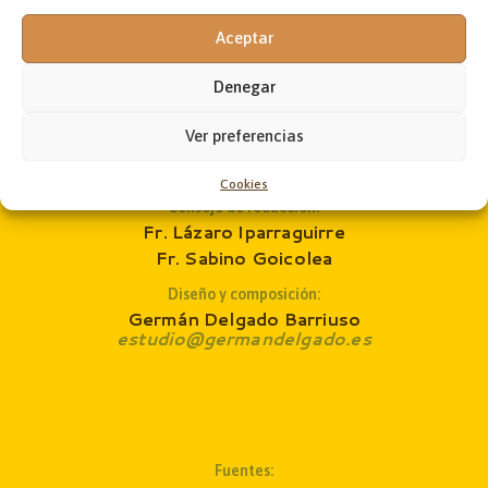
Aceptar
Administración:
Jon Andoni Ruiz de Zárate
administrador@laobramaxima.es
Denegar
Secretaría:
Ver preferencias
José Ángel Laka
revista@laobramaxima.es
Cookies
Consejo de redacción
:
Fr. Lázaro Iparraguirre
Fr. Sabino Goicolea
Diseño y composición:
Germán Delgado Barriuso
estudio@germandelgado.es
Fuentes: