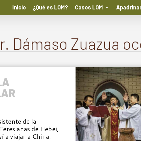
Inicio
¿Qué es LOM?
Casos LOM
Apadrina
Fr. Dámaso Zuazua oc
LA
LAR
istente de la
Teresianas de Hebei,
 a viajar a China.