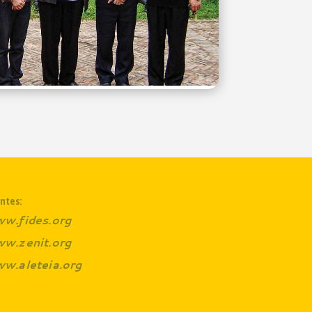
ntes:
w.fides.org
w.zenit.org
w.aleteia.org