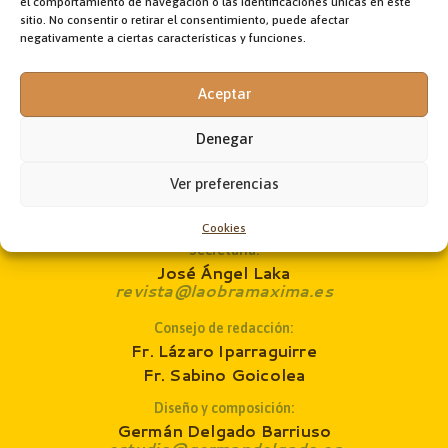
el comportamiento de navegación o las identificaciones únicas en este
sitio. No consentir o retirar el consentimiento, puede afectar
negativamente a ciertas características y funciones.
Aceptar
Dirección:
Fr. Jon Korta
director@laobramaxima.es
Denegar
Administración:
Ver preferencias
Jon Andoni Ruiz de Zárate
administrador@laobramaxima.es
Cookies
Secretaría:
José Ángel Laka
revista@laobramaxima.es
Consejo de redacción
:
Fr. Lázaro Iparraguirre
Fr. Sabino Goicolea
Diseño y composición:
Germán Delgado Barriuso