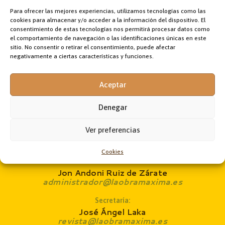
Para ofrecer las mejores experiencias, utilizamos tecnologías como las
cookies para almacenar y/o acceder a la información del dispositivo. El
LOM 1185 MARZO DE 2025
consentimiento de estas tecnologías nos permitirá procesar datos como
el comportamiento de navegación o las identificaciones únicas en este
sitio. No consentir o retirar el consentimiento, puede afectar
negativamente a ciertas características y funciones.
Aceptar
Denegar
Dirección:
Ver preferencias
Fr. Jon Korta
director@laobramaxima.es
Cookies
Administración:
Jon Andoni Ruiz de Zárate
administrador@laobramaxima.es
Secretaría:
José Ángel Laka
revista@laobramaxima.es