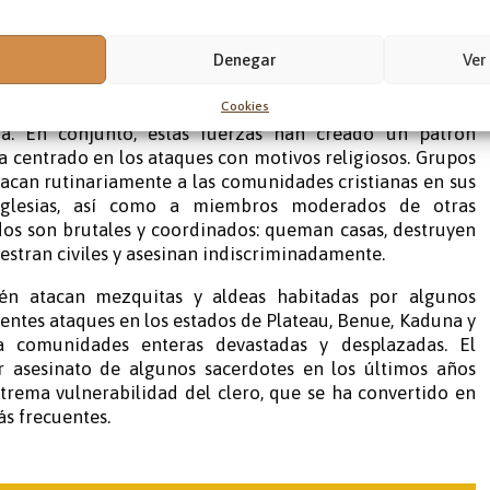
camente en los últimos tiempos. Hoy en día, Nigeria es
os lugares más peligrosos del mundo para los cristianos.
Denegar
Ver
 sus raíces en una compleja combinación de extremismo
ón política, fallos sistémicos de seguridad y profundas
Cookies
que también han afectado a miembros moderados de otras
ia. En conjunto, estas fuerzas han creado un patrón
a centrado en los ataques con motivos religiosos. Grupos
tacan rutinariamente a las comunidades cristianas en sus
iglesias, así como a miembros moderados de otras
dos son brutales y coordinados: queman casas, destruyen
uestran civiles y asesinan indiscriminadamente.
ién atacan mezquitas y aldeas habitadas por algunos
entes ataques en los estados de Plateau, Benue, Kaduna y
 comunidades enteras devastadas y desplazadas. El
or asesinato de algunos sacerdotes en los últimos años
xtrema vulnerabilidad del clero, que se ha convertido en
ás frecuentes.