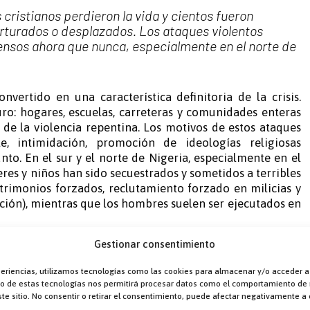
cristianos perdieron la vida y cientos fueron
rturados o desplazados. Los ataques violentos
nsos ahora que nunca, especialmente en el norte de
nvertido en una característica definitoria de la crisis.
ro: hogares, escuelas, carreteras y comunidades enteras
 de la violencia repentina. Los motivos de estos ataques
te, intimidación, promoción de ideologías religiosas
nto. En el sur y el norte de Nigeria, especialmente en el
es y niños han sido secuestrados y sometidos a terribles
trimonios forzados, reclutamiento forzado en milicias y
ción), mientras que los hombres suelen ser ejecutados en
Gestionar consentimiento
o surgen de la noche a la mañana. ¿Cuál es la razón de
igiosa que sufren los cristianos?
periencias, utilizamos tecnologías como las cookies para almacenar y/o acceder a
nto de estas tecnologías nos permitirá procesar datos como el comportamiento de
arrolla en Nigeria es el resultado de múltiples fuerzas
te sitio. No consentir o retirar el consentimiento, puede afectar negativamente a c
se han acumulado en las últimas décadas y se han