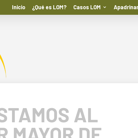
Inicio
¿Qué es LOM?
Casos LOM
Apadrina
STAMOS AL
R MAYOR DE