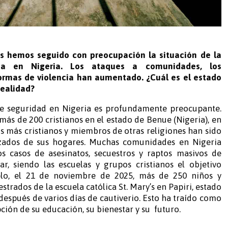
s hemos seguido con preocupación la situación de la
ana en Nigeria. Los ataques a comunidades, los
formas de violencia han aumentado. ¿Cuál es el estado
realidad?
 de seguridad en Nigeria es profundamente preocupante.
ás de 200 cristianos en el estado de Benue (Nigeria), en
s más cristianos y miembros de otras religiones han sido
zados de sus hogares. Muchas comunidades en Nigeria
os casos de asesinatos, secuestros y raptos masivos de
r, siendo las escuelas y grupos cristianos el objetivo
plo, el 21 de noviembre de 2025, más de 250 niños y
strados de la escuela católica St. Mary’s en Papiri, estado
 después de varios días de cautiverio. Esto ha traído como
pción de su educación, su bienestar y su
futuro.