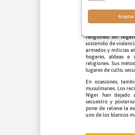
intensificado drásti
considerada uno de l
Aceptar
Esta realidad tiene
religioso, marginaci
tensiones étnicas, 
religiones en Niger
sostenido de violenci
armados y milicias a
hogares, aldeas e 
religiones. Sus méto
lugares de culto, sec
En ocasiones, tamb
musulmanes. Los reci
Níger han dejado a
secuestro y posteri
pone de relieve la e
uno de los blancos m