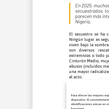
En 2025, muchos 
secuestrados, to
parecen más inte
Nigeria.
El secuestro se ha co
Ningún lugar es segu
viven bajo la sombra
son diversos: resca
extremistas o todo ju
Cinturón Medio, mujer
abusos (incluidos ma
una mayor radicaliza
el acto.
Estas situaciones n
esta persecución rel
Para ofrecer las mejores ex
dispositivo. El consentimie
La crisis que se des
identificaciones únicas en es
superpuestas que 
funciones.