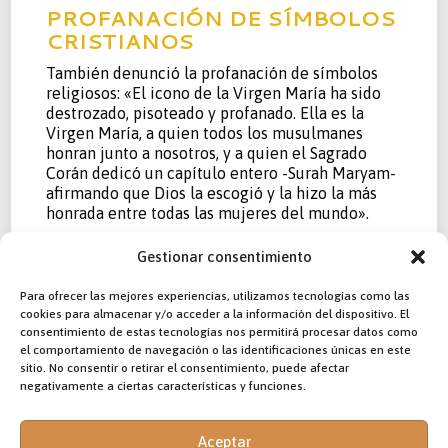
PROFANACIÓN DE SÍMBOLOS
CRISTIANOS
También denunció la profanación de símbolos
religiosos: «El icono de la Virgen María ha sido
destrozado, pisoteado y profanado. Ella es la
Virgen María, a quien todos los musulmanes
honran junto a nosotros, y a quien el Sagrado
Corán dedicó un capítulo entero -Surah Maryam-
afirmando que Dios la escogió y la hizo la más
honrada entre todas las mujeres del mundo».
Dirigiéndose de nuevo al presidente Al-Sharaa, el
Gestionar consentimiento
patriarca instó a restaurar la seguridad y
estabilidad para todos los sirios sin distinción,
Para ofrecer las mejores experiencias, utilizamos tecnologías como las
reafirmando su rechazo al sectarismo y llamando
cookies para almacenar y/o acceder a la información del dispositivo. El
a la unidad nacional y la convivencia pacífica.
consentimiento de estas tecnologías nos permitirá procesar datos como
el comportamiento de navegación o las identificaciones únicas en este
CRECE LA INCERTIDUMBRE
sitio. No consentir o retirar el consentimiento, puede afectar
POR LA PAZ Y LA SEGURIDAD
negativamente a ciertas características y funciones.
Más allá de esta crisis, la comunidad cristiana en
Siria junto al resto de la población enfrenta una
Aceptar