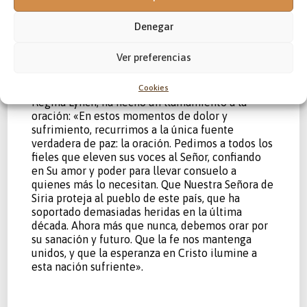
creciente incertidumbre tras la toma del poder
por parte de Hay’at Tahrir al-Sham (HTS), lo que
Denegar
ha intensificado aún más su vulnerabilidad en
diversas regiones del país.
Ver preferencias
Ante semejante tragedia, la presidenta ejecutiva
internacional de Ayuda a la Iglesia Necesitada,
Cookies
Regina Lynch, ha hecho un llamamiento a la
oración: «En estos momentos de dolor y
sufrimiento, recurrimos a la única fuente
verdadera de paz: la oración. Pedimos a todos los
fieles que eleven sus voces al Señor, confiando
en Su amor y poder para llevar consuelo a
quienes más lo necesitan. Que Nuestra Señora de
Siria proteja al pueblo de este país, que ha
soportado demasiadas heridas en la última
década. Ahora más que nunca, debemos orar por
su sanación y futuro. Que la fe nos mantenga
unidos, y que la esperanza en Cristo ilumine a
esta nación sufriente».