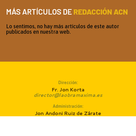
MÁS ARTÍCULOS DE
REDACCIÓN ACN
Lo sentimos, no hay más artículos de este autor
publicados en nuestra web.
Dirección:
Fr. Jon Korta
director@laobramaxima.es
Administración:
Jon Andoni Ruiz de Zárate
administrador@laobramaxima.es
Secretaría: