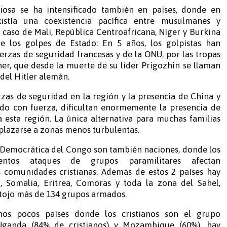
giosa se ha intensificado también en países, donde en
istía una coexistencia pacífica entre musulmanes y
l caso de Mali, República Centroafricana, Níger y Burkina
de los golpes de Estado: En 5 años, los golpistas han
erzas de seguridad francesas y de la ONU, por las tropas
r, que desde la muerte de su líder Prigozhin se llaman
 del Hitler alemán.
rzas de seguridad en la región y la presencia de China y
ado con fuerza, dificultan enormemente la presencia de
a esta región. La única alternativa para muchas familias
esplazarse a zonas menos turbulentas.
 Democrática del Congo son también naciones, donde los
lentos ataques de grupos paramilitares afectan
 comunidades cristianas. Además de estos 2 países hay
, Somalia, Eritrea, Comoras y toda la zona del Sahel,
tojo más de 134 grupos armados.
os pocos países donde los cristianos son el grupo
Uganda (84% de cristianos) y Mozambique (60%), hay