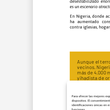
desestabilizado enor
es un escenario atrac
En Nigeria, donde ac
ha aumentado consi
contra iglesias, hogar
Aunque el terr
vecinos, Nigeri
más de 4.000 m
yihadista de or
región del Cue
su terror por t
Para ofrecer las mejores ex
dispositivo. El consentimie
identificaciones únicas en es
funciones.