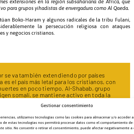
mes extensiones en la región subsahariana de África, que
tivo para grupos yihadistas de envergadura como Al Qaeda.
túan Boko-Haram y algunos radicales de la tribu Fulani,
derablemente la persecución religiosa con ataques
es y negocios cristianos.
or se va también extendiendo por países
a es el país más letal para los cristianos, con
uertes en poco tiempo. Al-Shabab, grupo
igen somalí, se mantiene activo en toda la
rno de África y Yemen expandiendo también
Gestionar consentimiento
ierras de Kenia y Uganda.
periencias, utilizamos tecnologías como las cookies para almacenar y/o acceder a
nto de estas tecnologías nos permitirá procesar datos como el comportamiento de
te sitio. No consentir o retirar el consentimiento, puede afectar negativamente a c