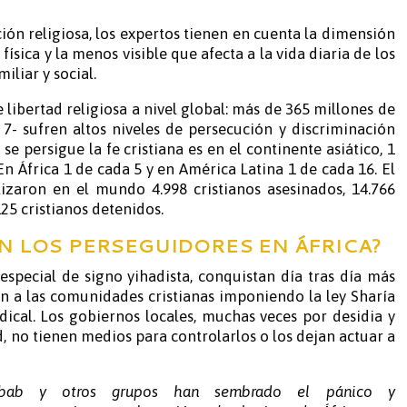
ión religiosa, los expertos tienen en cuenta la dimensión
a física y la menos visible que afecta a la vida diaria de los
iliar y social.
e libertad religiosa a nivel global: más de 365 millones de
 7- sufren altos niveles de persecución y discriminación
se persigue la fe cristiana es en el continente asiático, 1
 En África 1 de cada 5 y en América Latina 1 de cada 16. El
izaron en el mundo 4.998 cristianos asesinados, 14.766
125 cristianos detenidos.
N LOS PERSEGUIDORES EN ÁFRICA?
especial de signo yihadista, conquistan día tras día más
en a las comunidades cristianas imponiendo la ley Sharía
dical. Los gobiernos locales, muchas veces por desidia y
d, no tienen medios para controlarlos o los dejan actuar a
habab y otros grupos han sembrado el pánico y