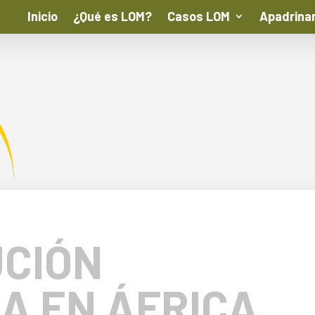
Inicio
¿Qué es LOM?
Casos LOM
Apadrina
CIÓN
SA EN ÁFRICA