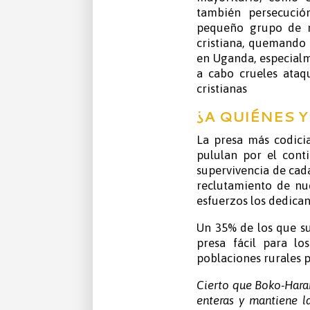
también persecución
pequeño grupo de m
cristiana, quemando i
en Uganda, especialme
a cabo crueles ata
cristianas
¿A QUIÉNES 
La presa más codicia
pululan por el conti
supervivencia de cad
reclutamiento de nu
esfuerzos los dedican
Un 35% de los que su
presa fácil para lo
poblaciones rurales 
Cierto que Boko-Haram
enteras y mantiene l