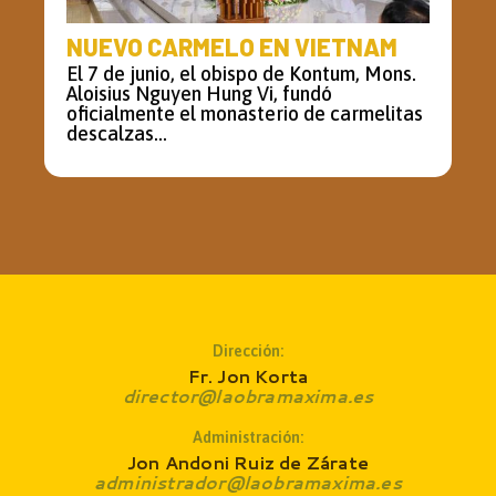
NUEVO CARMELO EN VIETNAM
El 7 de junio, el obispo de Kontum, Mons.
Aloisius Nguyen Hung Vi, fundó
oficialmente el monasterio de carmelitas
descalzas...
Dirección:
Fr. Jon Korta
director@laobramaxima.es
Administración:
Jon Andoni Ruiz de Zárate
administrador@laobramaxima.es