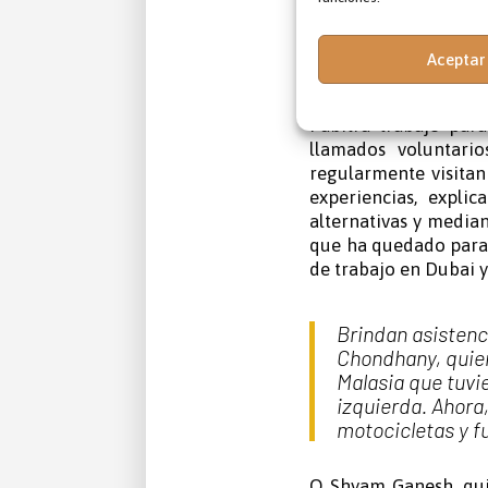
extranjero y proporc
para el futuro.
Aceptar
AYUDA CON T
Pabitra trabajó par
llamados voluntario
regularmente visitan 
experiencias, explic
alternativas y medi
que ha quedado paral
de trabajo en Dubai y
Brindan asistenc
Chondhany, quien
Malasia que tuvie
izquierda. Ahora
motocicletas y 
O Shyam Ganesh, qu