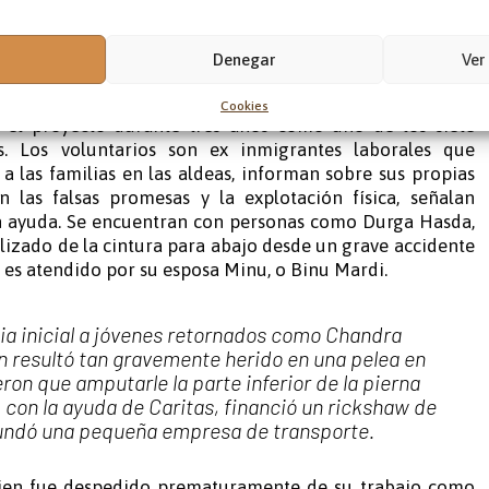
ionar a los que regresan calificaciones y apoyo médico
Denegar
Ver
U PROPIA EXPERIENCIA
Cookies
a el proyecto durante tres años como uno de los siete
s. Los voluntarios son ex inmigrantes laborales que
a las familias en las aldeas, informan sobre sus propias
an las falsas promesas y la explotación física, señalan
an ayuda. Se encuentran con personas como Durga Hasda,
izado de la cintura para abajo desde un grave accidente
 es atendido por su esposa Minu, o Binu Mardi.
ia inicial a jóvenes retornados como Chandra
 resultó tan gravemente herido en una pelea en
ron que amputarle la parte inferior de la pierna
, con la ayuda de Caritas, financió un rickshaw de
fundó una pequeña empresa de transporte.
ien fue despedido prematuramente de su trabajo como