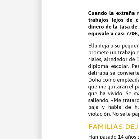
Cuando la extraña m
trabajos lejos de c
dinero de la tasa de 
equivale a casi 770€,
Ella deja a su pequeñ
promete un trabajo 
riales, alrededor de
diploma escolar. P
deliraba se conviert
Doha como empleada 
que me quitaran el pa
que ha vivido. Se m
saliendo. «Me tratar
baja y habla de hum
violación. No se le p
FAMILIAS DE
Han pasado 14 años d