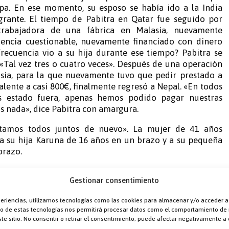
apa. En ese momento, su esposo se había ido a la India
rante. El tiempo de Pabitra en Qatar fue seguido por
rabajadora de una fábrica en Malasia, nuevamente
ncia cuestionable, nuevamente financiado con dinero
recuencia vio a su hija durante ese tiempo? Pabitra se
Tal vez tres o cuatro veces». Después de una operación
sia, para la que nuevamente tuvo que pedir prestado a
lente a casi 800€, finalmente regresó a Nepal. «En todos
 estado fuera, apenas hemos podido pagar nuestras
 nada», dice Pabitra con amargura.
tamos todos juntos de nuevo». La mujer de 41 años
 a su hija Karuna de 16 años en un brazo y a su pequeña
brazo.
, Pabitra recibió el apoyo de Caritas Nepal. En la oficina
Gestionar consentimiento
a ciudad de Damak, los socios de missio lanzaron el
mover la migración segura y prevenir la trata de
periencias, utilizamos tecnologías como las cookies para almacenar y/o acceder a
un equipo de once, Caritas quiere luchar contra las redes
nto de estas tecnologías nos permitirá procesar datos como el comportamiento de
a fronteriza inmediata a los estados indios de Bengala
te sitio. No consentir o retirar el consentimiento, puede afectar negativamente a c
reparar a las personas para sus estadías laborales en el