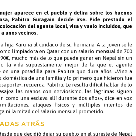
ujer aparece en el pueblo y delira sobre los buenos
asa, Pabitra Guragain decide irse. Pide prestado el
colocación del agente local, visa y vuelo incluidos, que
 a unos vecinos.
a hija Karuna al cuidado de su hermana. A la joven se le
como limpiadora en Qatar con un salario mensual de 700
 190€, mucho más de lo que puede ganar en Nepal sin un
ero la vida supuestamente mejor de la que el agente
e en una pesadilla para Pabitra que dura años. «Vine a
doméstica de una familia y lo primero que hicieron fue
saporte», recuerda Pabitra. Le resulta difícil hablar de lo
asajea las manos con nerviosismo, las lágrimas siguen
on como una esclava allí durante dos años», dice en voz
illaciones, ataques físicos y múltiples intentos de
aga ni la mitad del salario mensual prometido.
JADAS ATRÁS
esde que decidió dejar su pueblo en el sureste de Nepal