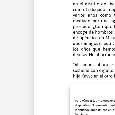
en el distrito de Jh
como trabajador mig
varios años como t
mediado por una age
prestado. ¿Con qué f
encoge de hombros: «
de apéndice en Mala
unos amigos el equiva
los años que hemos
deudas. No ahorramos
“Al menos ahora es
sostiene con orgullo
hija Kavya en el otro 
Después de su regreso
regional local en l
«Proyecto para pro
Para ofrecer las mejores ex
personas». Aquí, con 
dispositivo. El consentimie
criminales en el áre
identificaciones únicas en es
Occidental y Bihar, p
funciones.