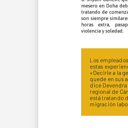
mesero en Doha debi
tratando de comenza
son siempre similare
horas extra, pasap
violencia y soledad.
Los empleados 
estas experien
«Decirle a la g
quede en sus a
dice Devendra 
regional de Cár
está tratando 
migración labo