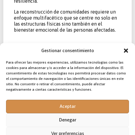
resiliencia.
La reconstrucción de comunidades requiere un
enfoque multifacético que se centre no solo en
las estructuras físicas sino también en el
bienestar emocional de las personas afectadas.
Gestionar consentimiento
El proceso de reconstrucción
Para ofrecer las mejores experiencias, utilizamos tecnologías como las
debe involucrar la participación
cookies para almacenar y/o acceder a la información del dispositivo. El
activa de los miembros de la
consentimiento de estas tecnologías nos permitirá procesar datos como
el comportamiento de navegación o las identificaciones únicas en este
comunidad, empoderándolos
sitio. No consentir o retirar el consentimiento, puede afectar
para que se apropien de sus
negativamente a ciertas características y funciones.
hogares y vecindarios. Así, la
Diócesis Católica de Zomba ha
involucrado a las estructuras
Aceptar
eclesiásticas, gubernamentales y
de la comunidad local en este
Denegar
noble ejercicio.
Ver preferencias