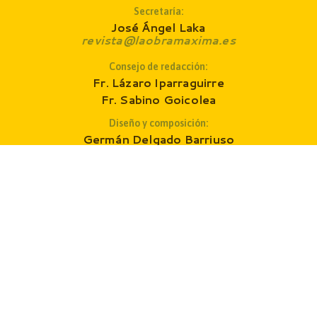
Secretaría:
José Ángel Laka
revista@laobramaxima.es
Consejo de redacción
:
Fr. Lázaro Iparraguirre
Fr. Sabino Goicolea
Diseño y composición:
Germán Delgado Barriuso
estudio@germandelgado.es
Fuentes:
www.fides.org
www.zenit.org
www.aleteia.org